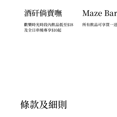
酒矸倘賣嘸
Maze Ba
歡樂時光時段內飲品低至$18
所有飲品可享買一
及全日串燒專享$10起
條款及細則