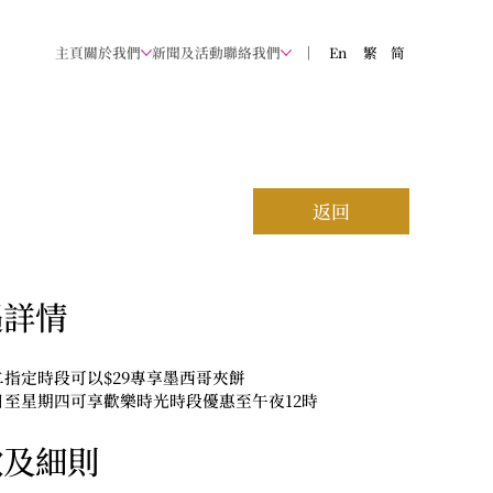
主頁
關於我們
新聞及活動
聯絡我們
｜
En
​繁
简
返回
遇詳情
指定時段可以$29專享墨西哥夾餅
日至星期四可享歡樂時光時段優惠至午夜12時
款及細則