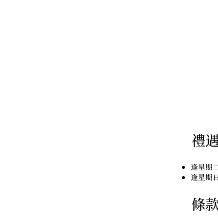
​禮
逢星期二
逢星期
條