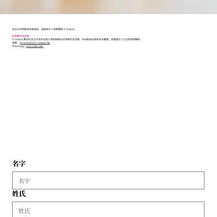
如有任何問題或需要協助，請填寫以下表格聯絡 T-Central。
商業夥伴及品牌
T-Central 歡迎有意合作或希望加入我們網絡的商業夥伴及品牌，共同拓展及探索更多機遇。請透過以下方式與我們聯絡：
電郵：
secretariat@t-central.hk
WhatsApp:
+852 5418 2148
名字
姓氏