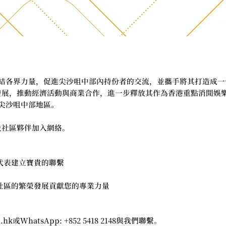
旨在集結各界力量，促進尖沙咀中部內持份者的交流，並攜手將其打造成一
發展，推動經濟活動與商業合作，進一步釋放其作為香港重點消閒娛
表尖沙咀中部地區。
及社區夥伴加入網絡。
代表建立寶貴的聯繫
社區的繁榮發展貢獻您的專業力量
l.hk
或WhatsApp: +852 5418 2148與我們聯繫。