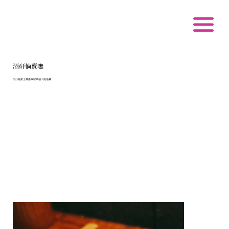
酒矸倘賣嘸
尖沙咀諾士佛臺14號樂福大廈地舖