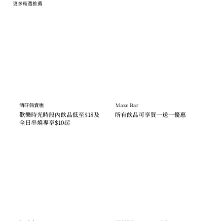
更多精選推薦
酒矸倘賣嘸
Maze Bar
歡樂時光時段內飲品低至$18及
所有飲品可享買一送一優惠
全日串燒專享$10起