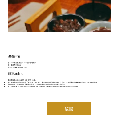
​禮遇詳情
全日可以優惠價低至$248專享四小時暢飲
全日串燒專享$10起
歡樂時光時段內飲品低至$18
條款及細則
優惠推廣期為2026年7月10日至7月20日。
所有優惠僅適用於參與是次「All In to the GOAL尖沙咀中部聯合推廣活動」之商戶，並須於惠顧前或點餐時向商戶表明享用此優惠。
本網站所載之所有圖片及資料僅供參考，一切以參與商戶的實際出品及最新公佈為準。
如有任何爭議，尖沙咀中部策略發展協會（T-Central）及參與商戶保留對優惠條款及細則的最終決定權。
返回