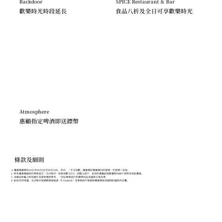
Backdoor
SPICE Restaurant & Bar
歡樂時光時段延長
食品八折及全日可享歡樂時光
Atmosphere
惠顧指定啤酒即送鏢幣
條款及細則
優惠推廣期為2025年10月1日至10月31日。其中，「平日狂歡」優惠僅於推廣期內的星期一至星期三有效。
所有優惠僅適用於參與是次「尖沙咀中 · 美酒美饌 2025」活動之商戶，並須於惠顧前或點餐時向商戶表明享用此優惠。
本網站所載之所有圖片及資料僅供參考，一切以參與商戶的實際出品及最新公佈為準。
如有任何爭議，尖沙咀中部策略發展協會（T-Central）及參與商戶保留對優惠條款及細則的最終決定權。