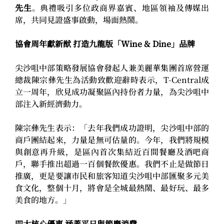
先生
。典禮吸引多位政商界嘉賓、地區領袖及傳媒出
席，共同見證盛事啟動，場面熱鬧。
協會周年獻新猷 打造九龍版「Wine & Dine」品牌
尖沙咀中部策略發展協會發起人兼美麗華集團首席營運
總裁陳宗彝先生為活動致歡迎辭時表示，T-Central成
立一周年，欣見成功凝聚區內持份者力量，為尖沙咀中
部注入新經濟動力。
陳宗彝先生表示：「去年我們成功證明，尖沙咀中部的
商戶團結起來，力量是無可估量的。今年，我們將規模
與創意再升級，是區內首次集結近百間餐廳及酒吧商
戶，聯手推出超過一百個餐飲優惠。我們不止是做節日
推廣，更是要讓市民和旅客知道尖沙咀中部匯聚多元美
食文化，整個十月，將會是全城最熱鬧、最好玩、最多
美食的地方。」
四大核心優惠 涵蓋平日與節慶消費