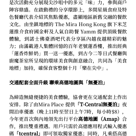
是次活動充分展現尖沙咀中的多元「味」力，參與商戶
陣容鼎盛。在啟動禮的分享環節上，多間星級食府及特
色餐廳代表介紹其焦點優惠，盡顯地區新舊交融的餐飲
文化。由坐鎮地標的 The Mira Hong Kong 旗下米芝
蓮推介食府國金軒及人氣自助餐 Yamm 提供頂級餐飲
體驗，到諾士佛臺酒吧代表分享區內越夜越精彩的魅
力；由滿載港人集體回憶的百年老號蓮香樓，推出經典
「蓮香炸鮮奶」買一送一優惠，到古今二等日式餐廳與
廚魔茶室所呈現的環球美食與創意融合，共同為「美食
地標」加持，確保食客整個十月「樂在尖中」。
交通配套全面升級 聯乘高德地圖與「無憂泊」
為締造無縫便捷的美食體驗，協會更在交通配套上作出
安排。除了由Mira Place 提供
「T-Central無憂泊」
夜
間泊車優惠（晚上11時至翌日上午7時，每小時$8），
今年更首次與內地領先出行平台
高德地圖（Amap）
合
作，推出雙重禮遇。用戶只需於高德應用程式輸入優惠
碼
「tcentral」
即可領取獨家優惠；同時，凡乘搭高德