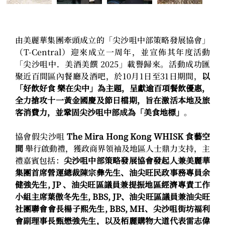
由美麗華集團牽頭成立的「尖沙咀中部策略發展協會」
（T-Central）迎來成立一周年，並宣佈其年度活動
「尖沙咀中．美酒美饌 2025」載譽歸來。活動成功匯
聚近百間區內餐廳及酒吧，於10月1日至31日期間，
以
「好飲好食 樂在尖中」為主題，呈獻逾百項餐飲優惠，
全力搶攻十一黃金國慶及節日檔期，旨在激活本地及旅
客消費力，並鞏固尖沙咀中部成為「美食地標」
。
協會假尖沙咀 
The Mira Hong Kong WHISK 食藝空
間
 舉行啟動禮，獲政商界領袖及地區人士鼎力支持，主
禮嘉賓包括：
尖沙咀中部策略發展協會發起人兼美麗華
集團首席營運總裁陳宗彝先生、油尖旺民政事務專員余
健強先生, JP 、油尖旺區議員兼提振地區經濟專責工作
小組主席葉傲冬先生, BBS, JP、油尖旺區議員兼油尖旺
社團聯會會長楊子熙先生, BBS, MH、尖沙咀街坊福利
會副理事長甄懋強先生，以及栢麗購物大道代表雷志偉