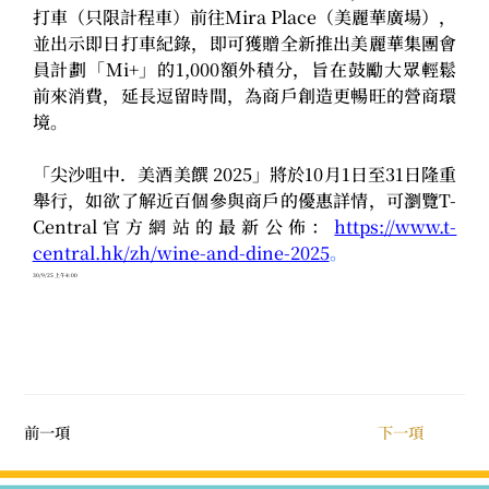
打車（只限計程車）前往Mira Place（美麗華廣場），
並出示即日打車紀錄，即可獲贈全新推出美麗華集團會
員計劃「Mi+」的1,000額外積分，旨在鼓勵大眾輕鬆
前來消費，延長逗留時間，為商戶創造更暢旺的營商環
境。
「尖沙咀中．美酒美饌 2025」將於10月1日至31日隆重
舉行，如欲了解近百個參與商戶的優惠詳情，可瀏覽T-
Central官方網站的最新公佈：
https://www.t-
central.hk/zh/wine-and-dine-2025
。
30/9/25 上午4:00
前一項
下一項