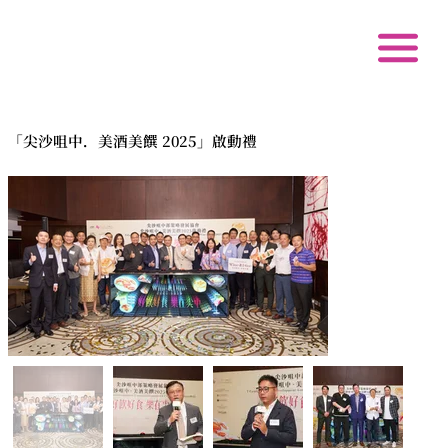
「尖沙咀中．美酒美饌 2025」啟動禮