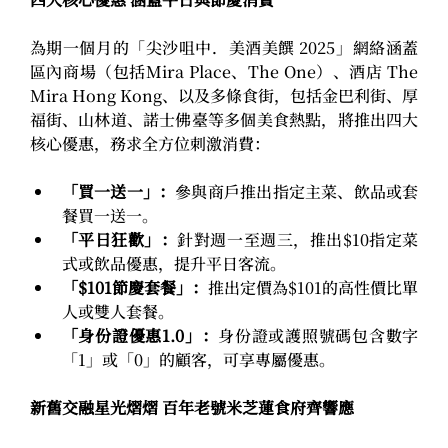
為期一個月的「尖沙咀中．美酒美饌 2025」網絡涵蓋
區內商場（包括Mira Place、The One）、酒店 The 
Mira Hong Kong、以及多條食街，包括金巴利街、厚
福街、山林道、諾士佛臺等多個美食熱點，將推出四大
核心優惠，務求全方位刺激消費：
「買一送一」：
參與商戶推出指定主菜、飲品或套
餐買一送一。
「平日狂歡」：
針對週一至週三，推出$10指定菜
式或飲品優惠，提升平日客流。
「$101節慶套餐」：
推出定價為$101的高性價比單
人或雙人套餐。
「身份證優惠1.0」：
身份證或護照號碼包含數字
「1」或「0」的顧客，可享專屬優惠。
新舊交融星光熠熠 百年老號米芝蓮食府齊響應