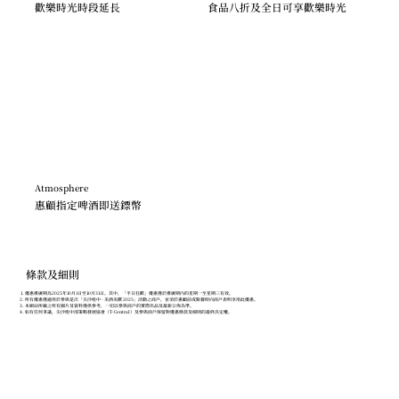
歡樂時光時段延長
食品八折及全日可享歡樂時光
Atmosphere
惠顧指定啤酒即送鏢幣
條款及細則
優惠推廣期為2025年10月1日至10月31日。其中，「平日狂歡」優惠僅於推廣期內的星期一至星期三有效。
所有優惠僅適用於參與是次「尖沙咀中 · 美酒美饌 2025」活動之商戶，並須於惠顧前或點餐時向商戶表明享用此優惠。
本網站所載之所有圖片及資料僅供參考，一切以參與商戶的實際出品及最新公佈為準。
如有任何爭議，尖沙咀中部策略發展協會（T-Central）及參與商戶保留對優惠條款及細則的最終決定權。