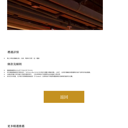
​禮遇詳情
晚上9時前惠顧紅酒、白酒、啤酒可享買一送一優惠
條款及細則
優惠推廣期為2026年7月10日至7月20日。
所有優惠僅適用於參與是次「All In to the GOAL尖沙咀中部聯合推廣活動」之商戶，並須於惠顧前或點餐時向商戶表明享用此優惠。
本網站所載之所有圖片及資料僅供參考，一切以參與商戶的實際出品及最新公佈為準。
如有任何爭議，尖沙咀中部策略發展協會（T-Central）及參與商戶保留對優惠條款及細則的最終決定權。
返回
更多精選推薦