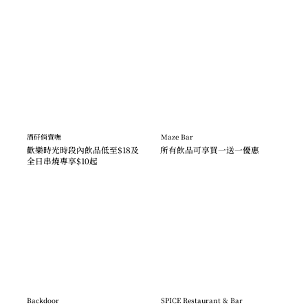
酒矸倘賣嘸
Maze Bar
歡樂時光時段內飲品低至$18及
所有飲品可享買一送一優惠
全日串燒專享$10起
Backdoor
SPICE Restaurant & Bar