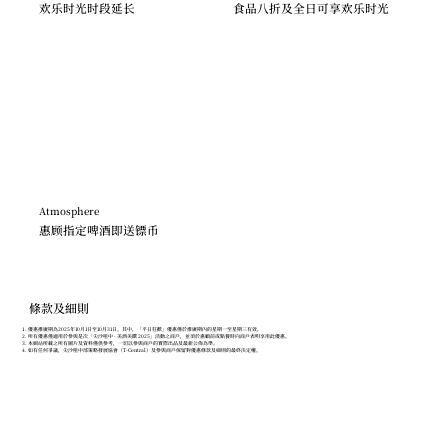
欢乐时光时段延长
食品八折及全日可享欢乐时光
Atmosphere
惠顾指定啤酒即送镖币
條款及細則
優惠推廣期為2025年10月1日至10月31日。其中，「平日狂歡」優惠僅於推廣期內的星期一至星期三有效。
所有優惠僅適用於參與是次「尖沙咀中 · 美酒美饌 2025」活動之商戶，並須於惠顧前或點餐時向商戶表明享用此優惠。
本網站所載之所有圖片及資料僅供參考，一切以參與商戶的實際出品及最新公佈為準。
如有任何爭議，尖沙咀中部策略發展協會（T-Central）及參與商戶保留對優惠條款及細則的最終決定權。