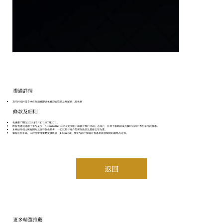
​禮遇詳情
欢乐时光时段专享任何消费即送免费迎宾饮品及鸡尾酒八折优惠
條款及細則
优惠推广期为2026年7月10日至7月20日。
所有优惠仅适用于参与是次「All In to the GOAL尖沙咀中部联合推广活动」之商户，并须于惠顾前或点餐时向商户表明享用此优惠。
本网站所载之所有图片及资料仅供参考，一切以参与商户的实际出品及最新公布为准。
如有任何争议，尖沙咀中部策略发展协会（T-Central）及参与商户保留对优惠条款及细则的最终决定权。
返回
更多精選推薦