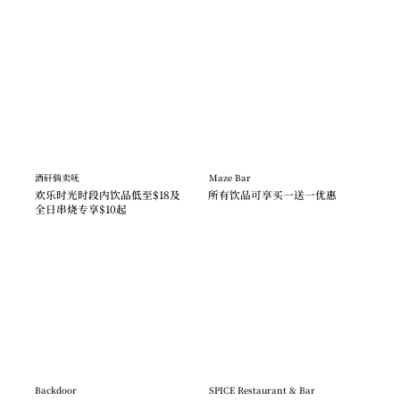
酒矸倘卖呒
Maze Bar
欢乐时光时段内饮品低至$18及
所有饮品可享买一送一优惠
全日串烧专享$10起
Backdoor
SPICE Restaurant & Bar