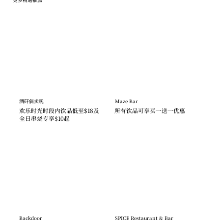
酒矸倘卖呒
Maze Bar
欢乐时光时段内饮品低至$18及
所有饮品可享买一送一优惠
全日串烧专享$10起
Backdoor
SPICE Restaurant & Bar