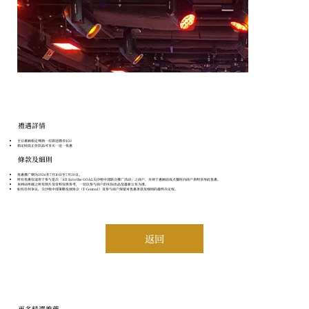
​禮遇詳情
全日惠顾指定啤酒一打即送镖币$50
指定时段正价饮品可享买一送一优惠
條款及細則
优惠推广期为2026年7月10日至7月20日。
所有优惠仅适用于参与是次「All In to the GOAL尖沙咀中部联合推广活动」之商户，并须于惠顾前或点餐时向商户表明享用此优惠。
本网站所载之所有图片及资料仅供参考，一切以参与商户的实际出品及最新公布为准。
如有任何争议，尖沙咀中部策略发展协会（T-Central）及参与商户保留对优惠条款及细则的最终决定权。
返回
更多精選推薦