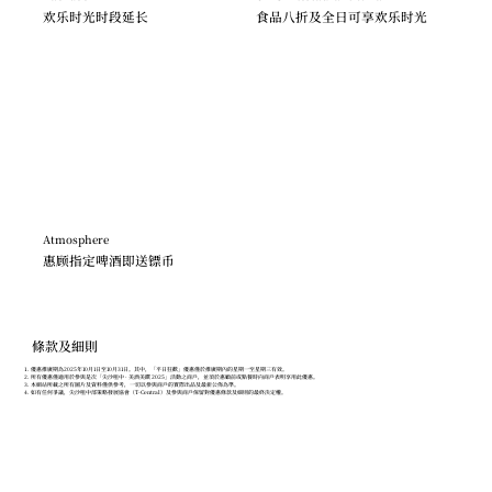
欢乐时光时段延长
食品八折及全日可享欢乐时光
Atmosphere
惠顾指定啤酒即送镖币
條款及細則
優惠推廣期為2025年10月1日至10月31日。其中，「平日狂歡」優惠僅於推廣期內的星期一至星期三有效。
所有優惠僅適用於參與是次「尖沙咀中 · 美酒美饌 2025」活動之商戶，並須於惠顧前或點餐時向商戶表明享用此優惠。
本網站所載之所有圖片及資料僅供參考，一切以參與商戶的實際出品及最新公佈為準。
如有任何爭議，尖沙咀中部策略發展協會（T-Central）及參與商戶保留對優惠條款及細則的最終決定權。