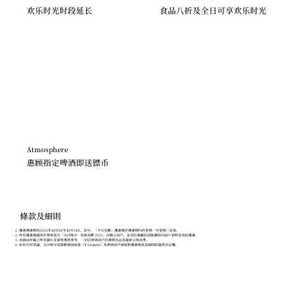
欢乐时光时段延长
食品八折及全日可享欢乐时光
Atmosphere
惠顾指定啤酒即送镖币
條款及細則
優惠推廣期為2025年10月1日至10月31日。其中，「平日狂歡」優惠僅於推廣期內的星期一至星期三有效。
所有優惠僅適用於參與是次「尖沙咀中 · 美酒美饌 2025」活動之商戶，並須於惠顧前或點餐時向商戶表明享用此優惠。
本網站所載之所有圖片及資料僅供參考，一切以參與商戶的實際出品及最新公佈為準。
如有任何爭議，尖沙咀中部策略發展協會（T-Central）及參與商戶保留對優惠條款及細則的最終決定權。