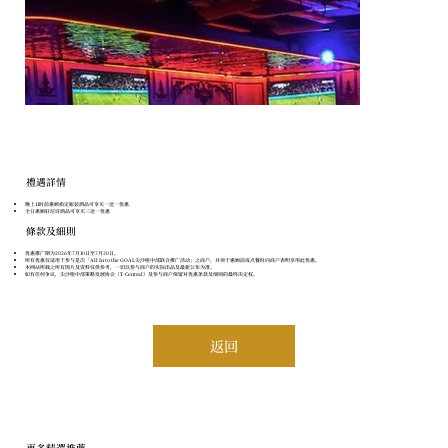
​禮遇詳情
晚上11时前惠顾指定瓶装酒品可享买一送一优惠
全日惠顾轩尼诗酒品可享买三送一优惠
條款及細則
优惠推广期为2026年7月10日至7月20日。
所有优惠仅适用于参与是次「All In to the GOAL尖沙咀中部联合推广活动」之商户，并须于惠顾前或点餐时向商户表明享用此优惠。
本网站所载之所有图片及资料仅供参考，一切以参与商户的实际出品及最新公布为准。
如有任何争议，尖沙咀中部策略发展协会（T-Central）及参与商户保留对优惠条款及细则的最终决定权。
返回
更多精選推薦