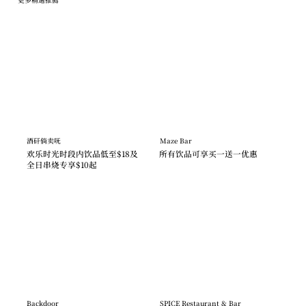
酒矸倘卖呒
Maze Bar
欢乐时光时段内饮品低至$18及
所有饮品可享买一送一优惠
全日串烧专享$10起
Backdoor
SPICE Restaurant & Bar